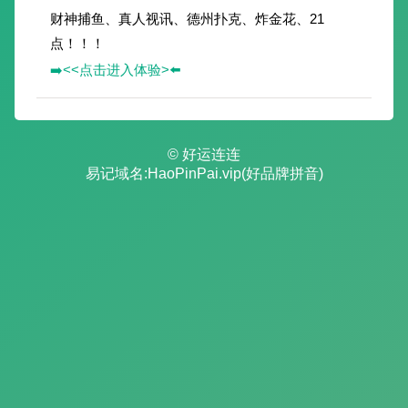
财神捕鱼、真人视讯、德州扑克、炸金花、21
点！！！
➡️<<点击进入体验>⬅️
© 好运连连
易记域名:HaoPinPai.vip(好品牌拼音)